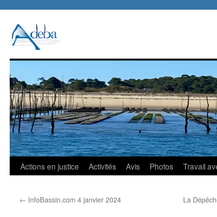
Aller
Actions en justice
Activités
Avis
Photos
Travail av
au
←
InfoBassin.com 4 janvier 2024
La Dépêche
contenu